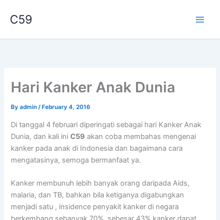
Skip
C59
to
content
Hari Kanker Anak Dunia
By
admin
/
February 4, 2016
Di tanggal 4 februari diperingati sebagai hari Kanker Anak
Dunia, dan kali ini
C59
akan coba membahas mengenai
kanker pada anak di Indonesia dan bagaimana cara
mengatasinya, semoga bermanfaat ya.
Kanker membunuh lebih banyak orang daripada Aids,
malaria, dan TB, bahkan bila ketiganya digabungkan
menjadi satu , insidence penyakit kanker di negara
berkembang sebanyak 70%, sebesar 43% kanker dapat