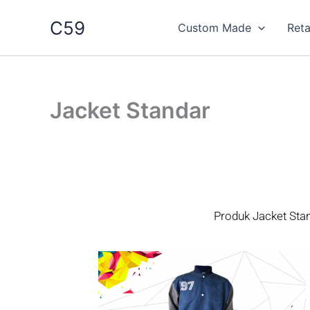
Skip
C59
to
Custom Made
Reta
content
Jacket Standar
Produk Jacket Sta