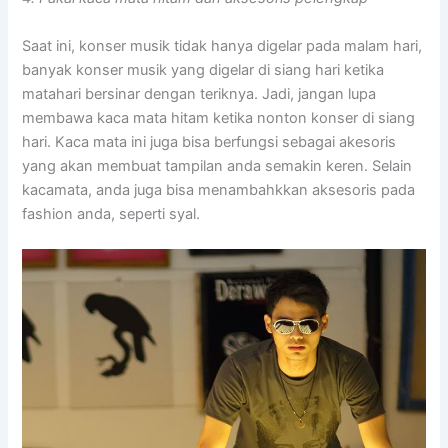
Saat ini, konser musik tidak hanya digelar pada malam hari,
banyak konser musik yang digelar di siang hari ketika
matahari bersinar dengan teriknya. Jadi, jangan lupa
membawa kaca mata hitam ketika nonton konser di siang
hari. Kaca mata ini juga bisa berfungsi sebagai akesoris
yang akan membuat tampilan anda semakin keren. Selain
kacamata, anda juga bisa menambahkkan aksesoris pada
fashion anda, seperti syal.